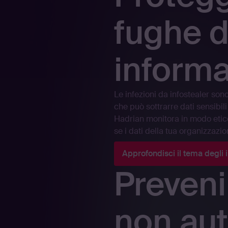
fughe d
informa
Le infezioni da infostealer so
che può sottrarre dati sensibili
Hadrian monitora in modo etico 
se i dati della tua organizzaz
Approfondisci il tema degli 
Preveni
non aut