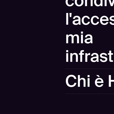
condiv
l'acce
mia
infras
No. La demo viene eseguita
Chi è 
tua superficie d'attacco,
scansione di sicurezza est
Hadrian è una piattaforma 
sicurezza di oltre 300 azi
Vendor Rappresentativo ne