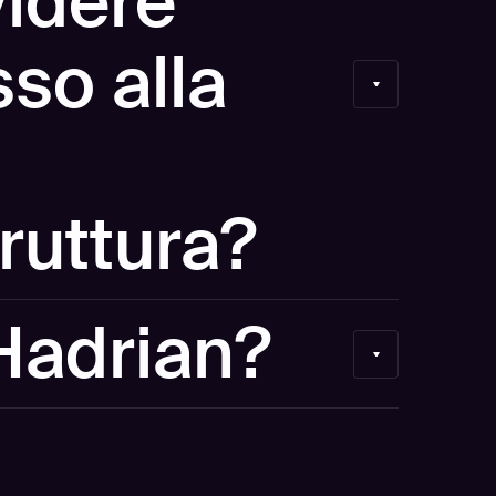
idere
sso alla
truttura?
 sul nostro ambiente. Se desideri visualizzare la
Hadrian?
 possiamo discutere separatamente di una
erna gratuita.
di sicurezza offensiva utilizzata dai team di
ende in tutto il mondo. Siamo stati nominati
lla Gartner Market Guide 2026 per la