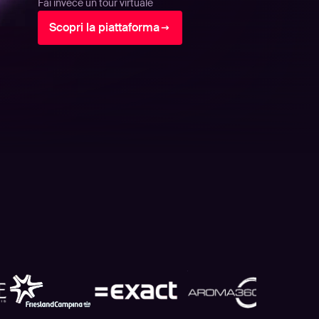
Fai invece un tour virtuale
Scopri la piattaforma