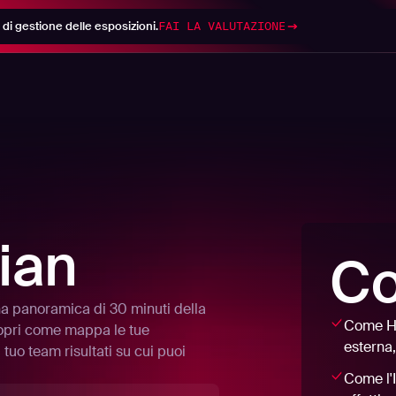
di gestione delle esposizioni.
FAI LA VALUTAZIONE
ian
Co
una panoramica di 30 minuti della
Come Ha
copri come mappa le tue
esterna,
 tuo team risultati su cui puoi
Come l'I