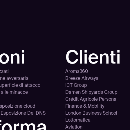
Adversarial Exposure Vali
GigaOM.
oni
Clienti
zzati
Aroma360
one avversaria
Breeze Airways
uperficie di attacco
ICT Group
 alle minacce
Damen Shipyards Group
Crédit Agricole Personal
’esposizione cloud
Finance & Mobility
d Esposizione Del DNS
London Business School
aforma
Lottomatica
Aviation