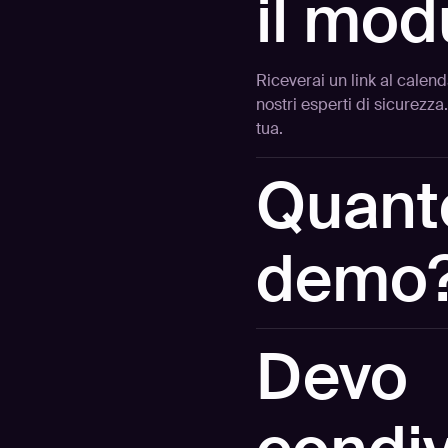
il mod
Riceverai un link al cale
nostri esperti di sicurezz
tua.
Quanto
demo
15 minuti. Rispettiamo il 
Devo