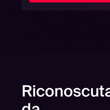
Riconoscut
da