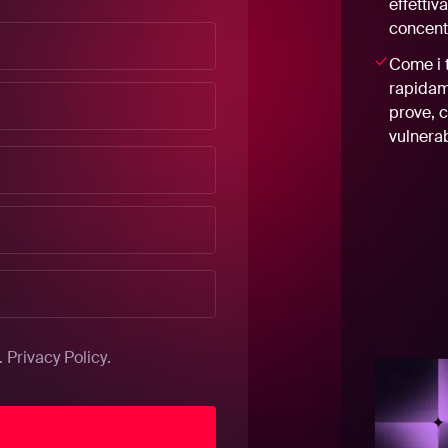
effettiv
concentr
Come i 
rapidam
prove, 
vulnerab
.
Privacy Policy
.