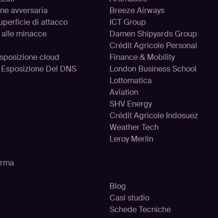
one avversaria
Breeze Airways
uperficie di attacco
ICT Group
 alle minacce
Damen Shipyards Group
Crédit Agricole Personal
’esposizione cloud
Finance & Mobility
d Esposizione Del DNS
London Business School
aforma
Lottomatica
Aviation
SHV Energy
Crédit Agricole Indosuez
Weather Tech
Leroy Merlin
Risors
orma
Blog
Casi studio
Schede Tecniche