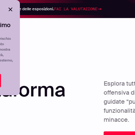
di gestione delle esposizioni.
FAI LA VALUTAZIONE
timo
Piattaforma
Contatti
Risorse
Azienda
rischio
ato
mostra
tà,
'esterno,
ttaforma
Esplora tutt
offensiva d
guidate “pu
funzionalit
minacce.