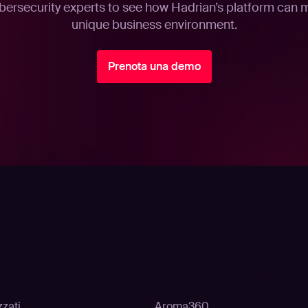
bersecurity experts to see how Hadrian’s platform can 
unique business environment.
Prenota una demo
oni
Clienti
zzati
Aroma360