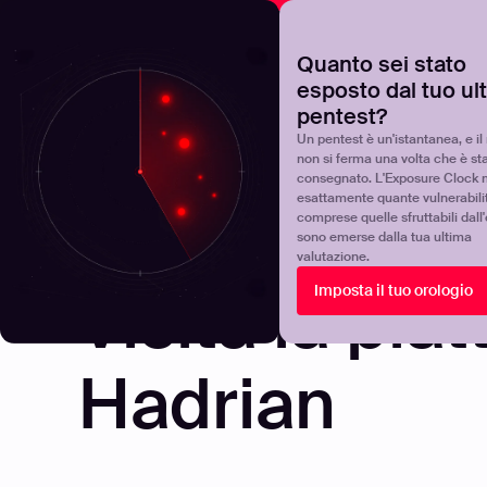
NOVA
Scoprite dove si trova realmente il vostro programma 
Quanto sei stato
esposto dal tuo ul
Products
Solutions
pentest?
Un pentest è un'istantanea, e il 
non si ferma una volta che è st
consegnato. L'Exposure Clock 
esattamente quante vulnerabili
comprese quelle sfruttabili dall
sono emerse dalla tua ultima
valutazione.
Visita la pia
Imposta il tuo orologio
Hadrian