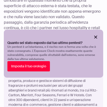
dimostrare in qualsiasi momento che la propria
superficie di attacco esterna è stata testata, che le
esposizioni vengono identificate non appena emergono
e che nulla viene lasciato non validato. Questo
passaggio, dalla garanzia periodica all'evidenza
continua, è ciò che i partner nel lusso hospitality e retail
richiedono.
Quanto sei stato esposto dal tuo ultimo pentest?
Un pentest è un'istantanea, e il rischio non si ferma una volta che è
stato consegnato. L'Exposure Clock mostra esattamente quante
vulnerabilità, comprese quelle sfruttabili dall'esterno, sono emerse
Informazioni
dalla tua ultima valutazione.
Imposta il tuo orologio
Aroma360 è un brand di profumazione di lusso con sede a
Miami, specializzato nel scent marketing e branding per
ambienti hospitality e retail. Fondata nel 2013, l'azienda
progetta, produce e gestisce sistemi di diffusione di
fragranze e profumi esclusivi per alcuni dei gruppi
alberghieri e brand retail più rinomati al mondo, tra cui Ritz-
Carlton, Marriott, Four Seasons, Ferrari e W Hotels. Con
oltre 300 dipendenti, clienti in 22 paesi e un'operazione
moderna di e-commerce, gestione clienti e abbonamenti a