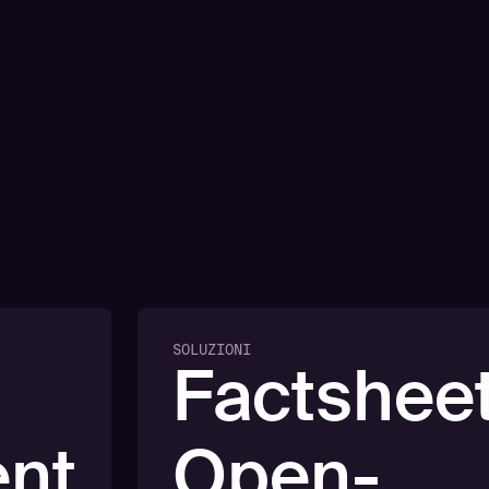
SOLUZIONI
Factsheet
nt
Open-