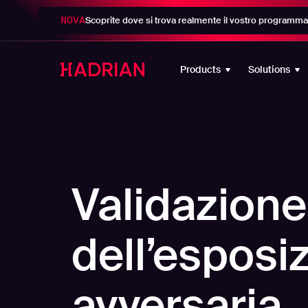
NOVA
Scoprite dove si trova realmente il vostro programma 
Products
Solutions
Validazione
dell’esposi
avversaria