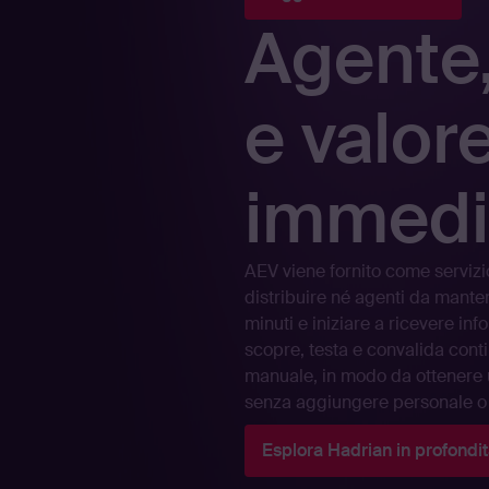
Agente
e valor
immedi
AEV viene fornito come serviz
distribuire né agenti da manten
minuti e iniziare a ricevere inf
scopre, testa e convalida cont
manuale, in modo da ottenere u
senza aggiungere personale o c
Esplora Hadrian in profondi