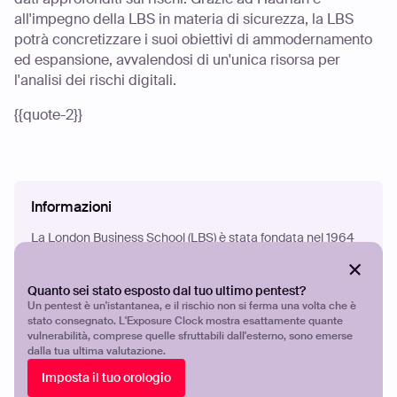
all'impegno della LBS in materia di sicurezza, la LBS
potrà concretizzare i suoi obiettivi di ammodernamento
ed espansione, avvalendosi di un'unica risorsa per
l'analisi dei rischi digitali.
{{quote-2}}
Informazioni
La London Business School (LBS) è stata fondata nel 1964
ed è da sempre annoverata tra le migliori business school
del mondo. Negli ultimi due decenni si è ingrandita tanto a
Quanto sei stato esposto dal tuo ultimo pentest?
livello globale quanto a livello digitale, arrivando a contare
Un pentest è un'istantanea, e il rischio non si ferma una volta che è
oltre 2.300 studenti all'anno provenienti da più di 170 Paesi.
stato consegnato. L'Exposure Clock mostra esattamente quante
vulnerabilità, comprese quelle sfruttabili dall'esterno, sono emerse
dalla tua ultima valutazione.
Scuola di business
Imposta il tuo orologio