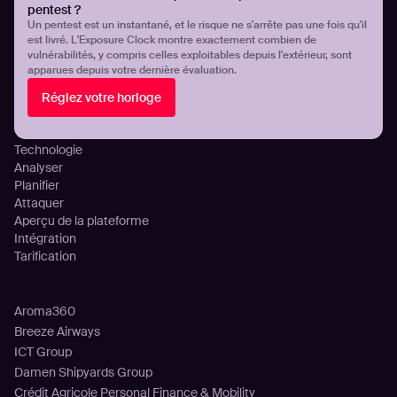
pentest ?
Gestion continue de la surface d’attaque
Un pentest est un instantané, et le risque ne s'arrête pas une fois qu'il
Gestion de l’exposition aux menaces
est livré. L'Exposure Clock montre exactement combien de
Détection des infostealers
vulnérabilités, y compris celles exploitables depuis l'extérieur, sont
apparues depuis votre dernière évaluation.
Visibilité et contrôle de l’exposition cloud
Mauvaises configurations DNS
Réglez votre horloge
Plateforme
Technologie
Analyser
Planifier
Attaquer
Aperçu de la plateforme
Intégration
Tarification
Clients
Aroma360
Breeze Airways
ICT Group
Damen Shipyards Group
Crédit Agricole Personal Finance & Mobility