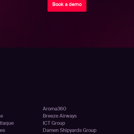
Book a demo
ns
Clients
Aroma360
le
Breeze Airways
attaque
ICT Group
ces
Damen Shipyards Group