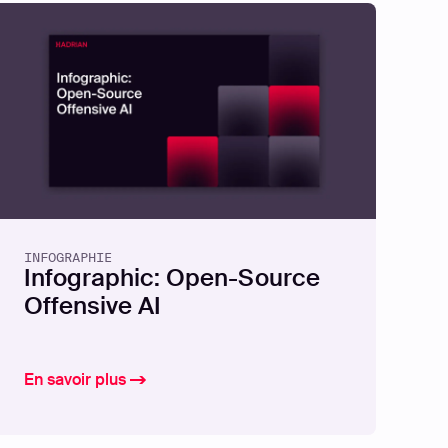
INFOGRAPHIE
Infographic: Open-Source
Offensive AI
fensive Security
 Report
En savoir plus