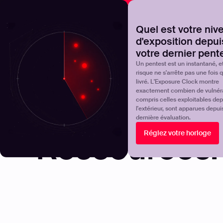
NOVA
Découvrez où en est réellement votre programme de 
Quel est votre niv
d'exposition depui
Products
Solutions
votre dernier pent
Un pentest est un instantané, et
risque ne s'arrête pas une fois qu
livré. L'Exposure Clock montre
exactement combien de vulnérab
compris celles exploitables dep
l'extérieur, sont apparues depui
dernière évaluation.
Ressources.
Réglez votre horloge