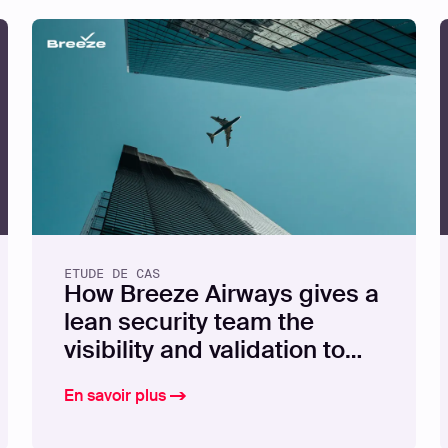
LIVRE BLANC
Beyond the 
Implementin
with EASM
ETUDE DE CAS
How Breeze Airways gives a
En savoir plus
lean security team the
visibility and validation to
stay ahead of exposures
En savoir plus