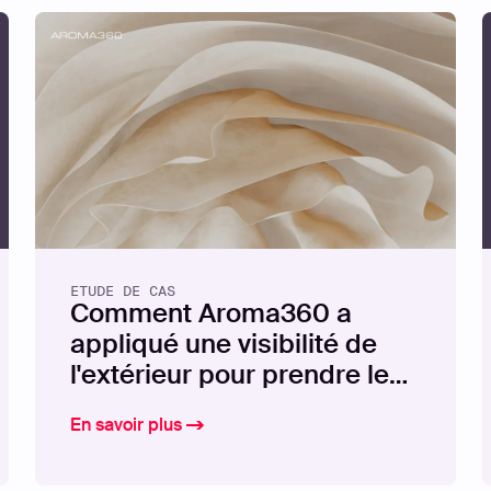
En savoir plus
EBOOK
À Travers L
ETUDE DE CAS
Comment Aroma360 a
appliqué une visibilité de
l'extérieur pour prendre le
contrôle de sa surface
En savoir plus
d'attaque
En savoir plus