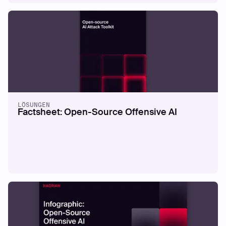
WHITEPAPERS
External Exposure Maturity Model
Mehr lesen
LÖSUNGEN
Factsheet: Open-Source Offensive AI