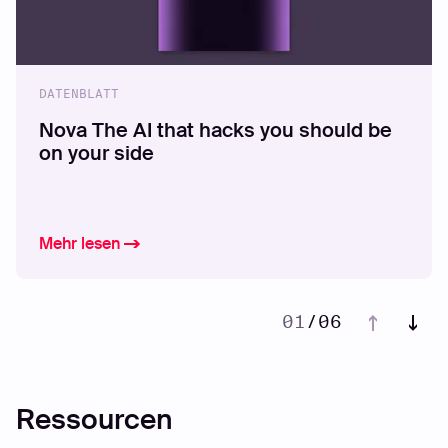
DATENBLATT
Nova The AI that hacks you should be
on your side
Mehr lesen
01
/
06
02
03
04
Ressourcen
05