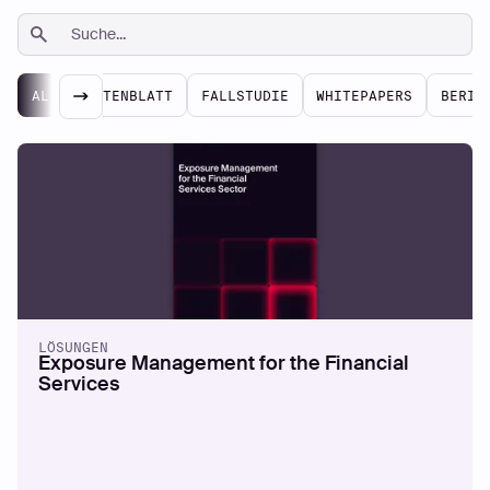
06
WHITEPAPERS
ALL
DATENBLATT
FALLSTUDIE
WHITEPAPERS
BERIC
2026 Gartner® Market Guide for
Adversarial Exposure Validation
Mehr lesen
LÖSUNGEN
Exposure Management for the Financial
Services