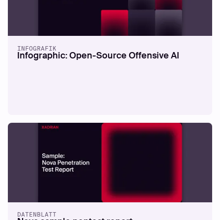
BERICHT
The 2026 Offensive Security
Benchmark Report
INFOGRAFIK
Infographic: Open-Source Offensive AI
Mehr lesen
DATENBLATT