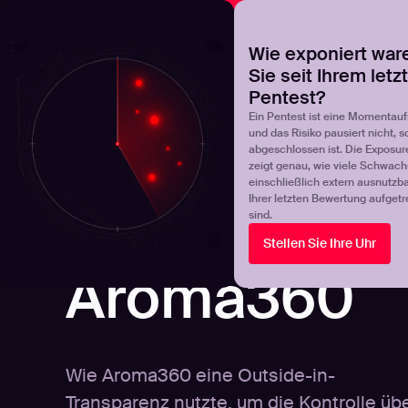
NOVA
Finden Sie heraus, wo Ihr Exposure-Management-Pro
Wie exponiert war
Sie seit Ihrem letz
Products
Solutions
Pentest?
Ein Pentest ist eine Momentau
und das Risiko pausiert nicht, s
abgeschlossen ist. Die Exposur
zeigt genau, wie viele Schwachs
einschließlich extern ausnutzbar
Ihrer letzten Bewertung aufgetr
sind.
Stellen Sie Ihre Uhr
FALLSTUDIE
Aroma360
Wie Aroma360 eine Outside-in-
Transparenz nutzte, um die Kontrolle üb