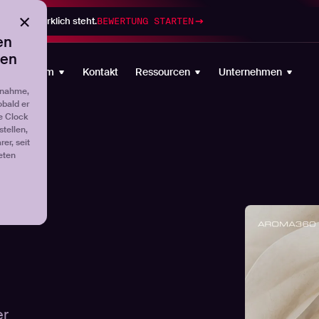
gramm wirklich steht.
BEWERTUNG STARTEN
en
ten
Plattform
Kontakt
Ressourcen
Unternehmen
fnahme,
obald er
e Clock
tellen,
er, seit
eten
er