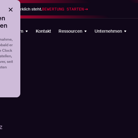
gramm wirklich steht.
BEWERTUNG STARTEN
en
ten
Plattform
Kontakt
Ressourcen
Unternehmen
fnahme,
obald er
e Clock
tellen,
er, seit
eten
z