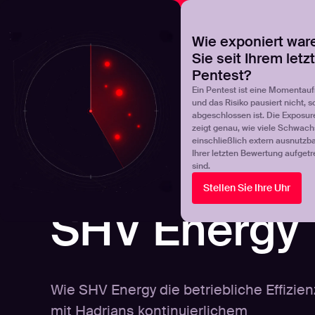
NOVA
Finden Sie heraus, wo Ihr Exposure-Management-Pro
Wie exponiert war
Sie seit Ihrem letz
Products
Solutions
Pentest?
Ein Pentest ist eine Momentau
und das Risiko pausiert nicht, s
abgeschlossen ist. Die Exposur
zeigt genau, wie viele Schwachs
einschließlich extern ausnutzbar
Ihrer letzten Bewertung aufgetr
sind.
Stellen Sie Ihre Uhr
FALLSTUDIE
SHV Energy
Wie SHV Energy die betriebliche Effizien
mit Hadrians kontinuierlichem