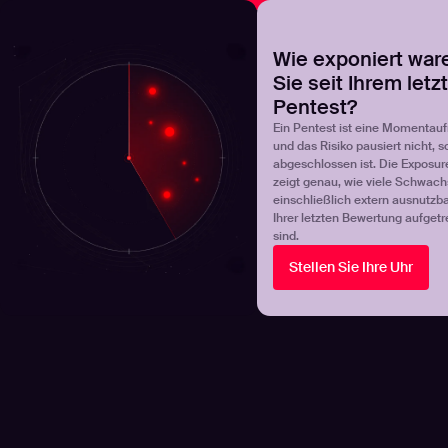
NOVA
Finden Sie heraus, wo Ihr Exposure-Management-Pro
Wie exponiert war
Sie seit Ihrem letz
Products
Solutions
Pentest?
Ein Pentest ist eine Momentau
und das Risiko pausiert nicht, s
abgeschlossen ist. Die Exposur
zeigt genau, wie viele Schwachs
einschließlich extern ausnutzbar
Ihrer letzten Bewertung aufgetr
sind.
Stellen Sie Ihre Uhr