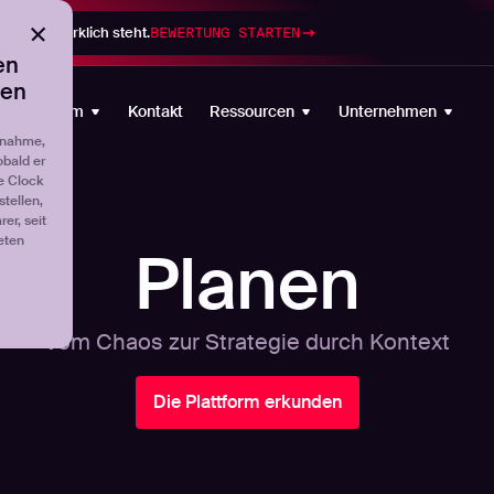
gramm wirklich steht.
BEWERTUNG STARTEN
en
ten
Plattform
Kontakt
Ressourcen
Unternehmen
fnahme,
obald er
e Clock
tellen,
er, seit
eten
Planen
Vom Chaos zur Strategie durch Kontext
Die Plattform erkunden