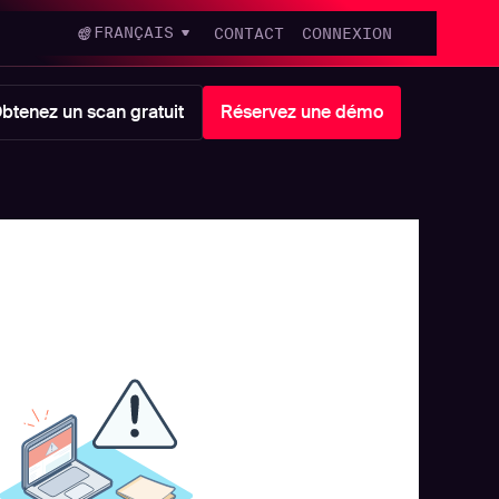
FRANÇAIS
CONTACT
CONNEXION
btenez un scan gratuit
Réservez une démo