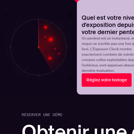
NOVA
Découvrez où en est réellement votre programme de 
Quel est votre niv
d'exposition depui
Products
Solutions
votre dernier pent
Un pentest est un instantané, et
risque ne s'arrête pas une fois qu
livré. L'Exposure Clock montre
exactement combien de vulnérab
compris celles exploitables dep
l'extérieur, sont apparues depui
dernière évaluation.
Réglez votre horloge
RÉSERVER UNE DÉMO
Obtenir une