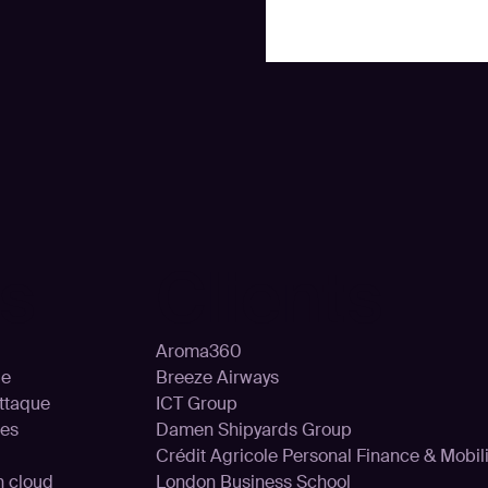
ns
Clients
Aroma360
le
Breeze Airways
attaque
ICT Group
ces
Damen Shipyards Group
Crédit Agricole Personal Finance & Mobili
on cloud
London Business School