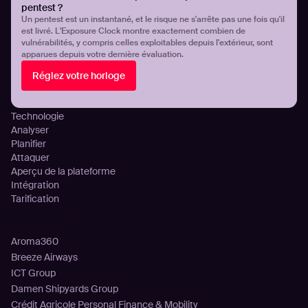
pentest ?
Gestion continue de la surface d’attaque
Un pentest est un instantané, et le risque ne s'arrête pas une fois qu'il
Gestion de l’exposition aux menaces
est livré. L'Exposure Clock montre exactement combien de
Détection des infostealers
vulnérabilités, y compris celles exploitables depuis l'extérieur, sont
apparues depuis votre dernière évaluation.
Visibilité et contrôle de l’exposition cloud
Mauvaises configurations DNS
Réglez votre horloge
Plateforme
Technologie
Analyser
Planifier
Attaquer
Aperçu de la plateforme
Intégration
Tarification
Clients
Aroma360
Breeze Airways
ICT Group
Damen Shipyards Group
Crédit Agricole Personal Finance & Mobility