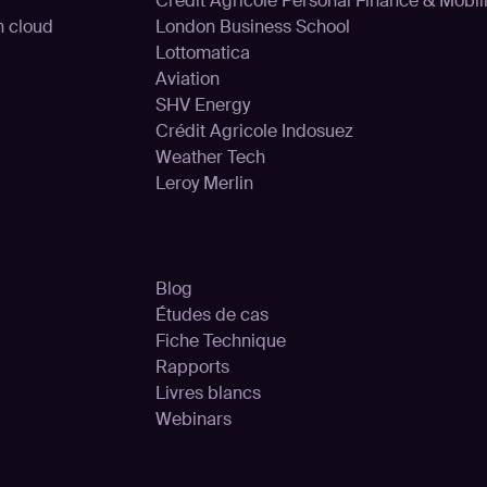
Crédit Agricole Personal Finance & Mobili
on cloud
London Business School
Lottomatica
rme
Aviation
SHV Energy
Crédit Agricole Indosuez
Weather Tech
Leroy Merlin
Ressourc
Blog
Études de cas
Fiche Technique
Rapports
Livres blancs
Webinars