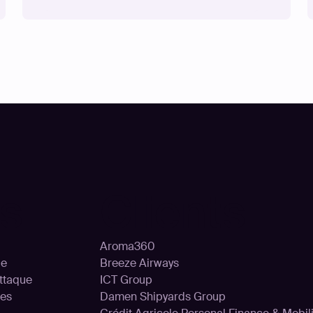
ns
Clients
Aroma360
le
Breeze Airways
attaque
ICT Group
ces
Damen Shipyards Group