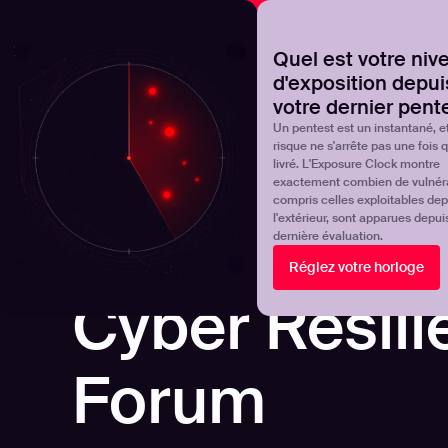
NOVA
Découvrez où en est réellement votre programme de 
Quel est votre niv
d'exposition depui
Products
Solutions
votre dernier pent
Un pentest est un instantané, et
risque ne s'arrête pas une fois qu
livré. L'Exposure Clock montre
exactement combien de vulnérab
compris celles exploitables dep
l'extérieur, sont apparues depui
dernière évaluation.
Réglez votre horloge
IN-PERSON
Cyber Resil
Forum