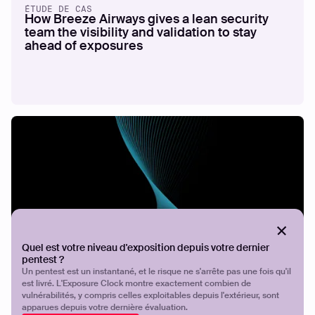
ÉTUDE DE CAS
How Breeze Airways gives a lean security
team the visibility and validation to stay
ahead of exposures
Quel est votre niveau d'exposition depuis votre dernier
ÉTUDE DE CAS
Sécuriser ICT
pentest ?
Un pentest est un instantané, et le risque ne s'arrête pas une fois qu'il
est livré. L'Exposure Clock montre exactement combien de
vulnérabilités, y compris celles exploitables depuis l'extérieur, sont
apparues depuis votre dernière évaluation.