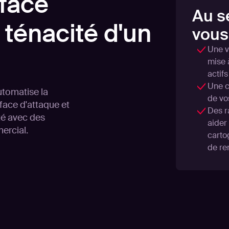
rface
Au s
 ténacité d'un
vous
Une v
mise 
actifs
Une co
utomatise la
de vo
face d'attaque et
Des r
té avec des
aider
ercial.
cartog
de re