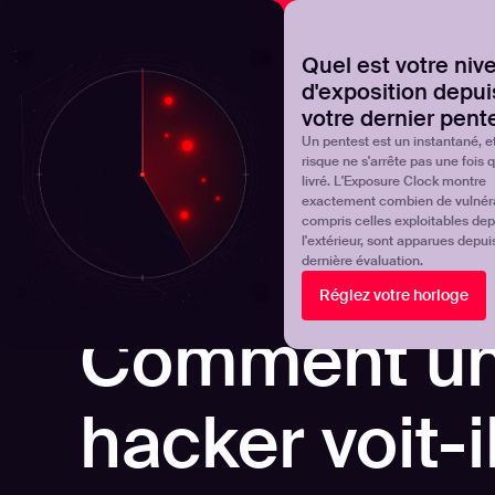
NOVA
Découvrez où en est réellement votre programme de 
Quel est votre niv
d'exposition depui
Products
Solutions
votre dernier pent
Un pentest est un instantané, et
risque ne s'arrête pas une fois qu
livré. L'Exposure Clock montre
exactement combien de vulnérab
compris celles exploitables dep
l'extérieur, sont apparues depui
dernière évaluation.
Réglez votre horloge
GESTION CONTINUE DE LA SURFACE D'ATTAQUE
Comment u
hacker voit-i