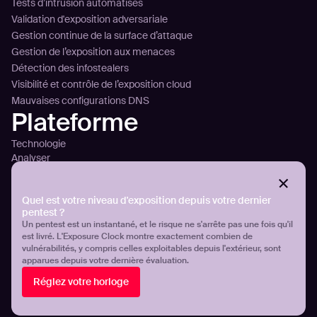
Tests d’intrusion automatisés
Validation d'exposition adversariale
Gestion continue de la surface d’attaque
Gestion de l’exposition aux menaces
Détection des infostealers
Visibilité et contrôle de l’exposition cloud
Mauvaises configurations DNS
Plateforme
Technologie
Analyser
Planifier
Attaquer
Quel est votre niveau d'exposition depuis votre dernier
Aperçu de la plateforme
pentest ?
Intégration
Un pentest est un instantané, et le risque ne s'arrête pas une fois qu'il
Tarification
est livré. L'Exposure Clock montre exactement combien de
Clients
vulnérabilités, y compris celles exploitables depuis l'extérieur, sont
apparues depuis votre dernière évaluation.
Aroma360
Réglez votre horloge
Breeze Airways
ICT Group