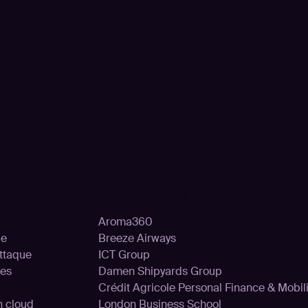
ns
Clients
Aroma360
le
Breeze Airways
attaque
ICT Group
ces
Damen Shipyards Group
Crédit Agricole Personal Finance & Mobili
on cloud
London Business School