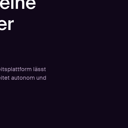
 eine
er
tsplattform lässt
eitet autonom und
.