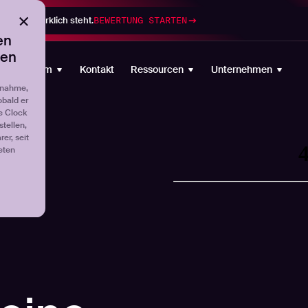
gramm wirklich steht.
BEWERTUNG STARTEN
en
ten
Plattform
Kontakt
Ressourcen
Unternehmen
fnahme,
obald er
e Clock
tellen,
er, seit
eten