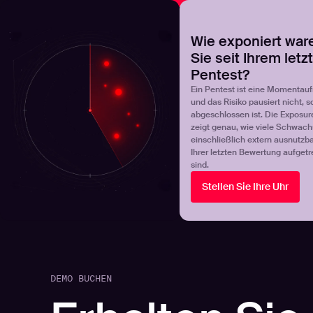
NOVA
Finden Sie heraus, wo Ihr Exposure-Management-Pro
Wie exponiert war
Sie seit Ihrem letz
Products
Solutions
Pentest?
Ein Pentest ist eine Momentau
und das Risiko pausiert nicht, s
abgeschlossen ist. Die Exposur
zeigt genau, wie viele Schwachs
einschließlich extern ausnutzbar
Ihrer letzten Bewertung aufgetr
sind.
Stellen Sie Ihre Uhr
DEMO BUCHEN