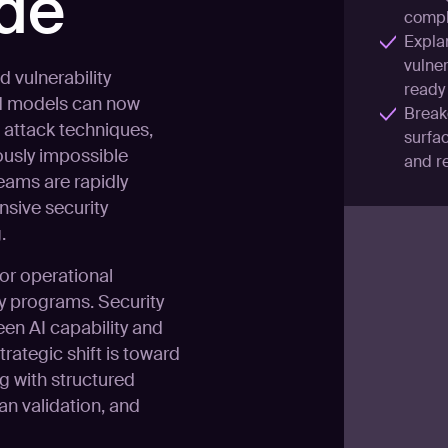
ide
compl
Expla
vulner
 vulnerability
ready
ed models can now
Breakd
 attack techniques,
surfac
ously impossible
and r
eams are rapidly
nsive security
.
or operational
y programs. Security
en AI capability and
rategic shift is toward
g with structured
an validation, and