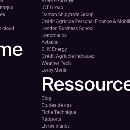
le
Breeze Airways
attaque
ICT Group
ces
Damen Shipyards Group
Crédit Agricole Personal Finance & Mobili
on cloud
London Business School
Lottomatica
rme
Aviation
SHV Energy
Crédit Agricole Indosuez
Weather Tech
Leroy Merlin
Ressourc
Blog
Études de cas
Fiche Technique
Rapports
Livres blancs