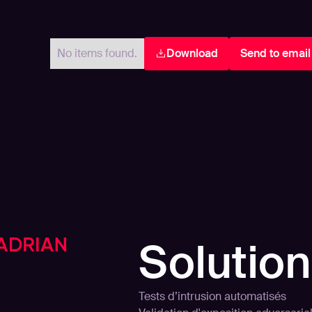
No items found.
Download
Send to email
Solutio
Tests d’intrusion automatisés