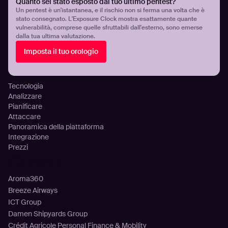
Quanto sei stato esposto dal tuo ultimo pentest?
Gestione continua della superficie di attacco
Un pentest è un'istantanea, e il rischio non si ferma una volta che è
stato consegnato. L'Exposure Clock mostra esattamente quante
Gestione dell’esposizione alle minacce
vulnerabilità, comprese quelle sfruttabili dall'esterno, sono emerse
Rilevamento infostealer
dalla tua ultima valutazione.
Visibilità e controllo dell’esposizione cloud
Imposta il tuo orologio
Configurazione Errata Ed Esposizione Del DNS
Piattaforma
Tecnologia
Analizzare
Pianificare
Attaccare
Panoramica della piattaforma
Integrazione
Prezzi
Clienti
Aroma360
Breeze Airways
ICT Group
Damen Shipyards Group
Crédit Agricole Personal Finance & Mobility