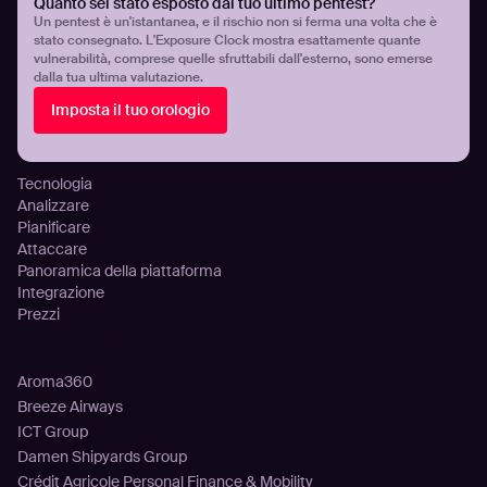
Quanto sei stato esposto dal tuo ultimo pentest?
Gestione continua della superficie di attacco
Un pentest è un'istantanea, e il rischio non si ferma una volta che è
stato consegnato. L'Exposure Clock mostra esattamente quante
Gestione dell’esposizione alle minacce
vulnerabilità, comprese quelle sfruttabili dall'esterno, sono emerse
Rilevamento infostealer
dalla tua ultima valutazione.
Visibilità e controllo dell’esposizione cloud
Imposta il tuo orologio
Configurazione Errata Ed Esposizione Del DNS
Piattaforma
Tecnologia
Analizzare
Pianificare
Attaccare
Panoramica della piattaforma
Integrazione
Prezzi
Clienti
Aroma360
Breeze Airways
ICT Group
Damen Shipyards Group
Crédit Agricole Personal Finance & Mobility