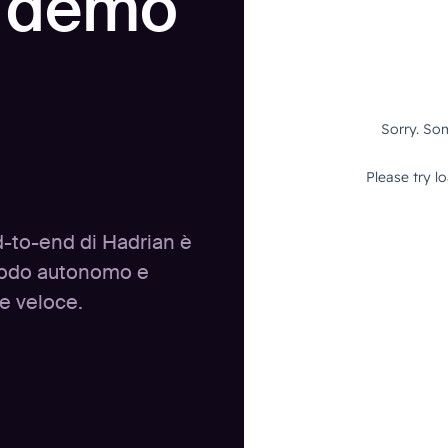
a demo
d-to-end di Hadrian è
 modo autonomo e
 e veloce.