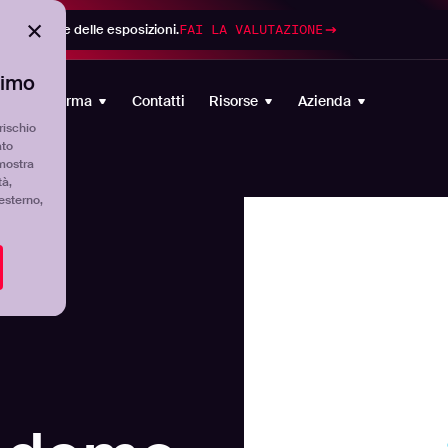
di gestione delle esposizioni.
FAI LA VALUTAZIONE
timo
Piattaforma
Contatti
Risorse
Azienda
rischio
ato
mostra
tà,
'esterno,