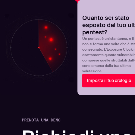
NOVA
Scoprite dove si trova realmente il vostro programma 
Quanto sei stato
esposto dal tuo ul
Products
Solutions
pentest?
Un pentest è un'istantanea, e il 
non si ferma una volta che è st
consegnato. L'Exposure Clock 
esattamente quante vulnerabili
comprese quelle sfruttabili dall
sono emerse dalla tua ultima
valutazione.
Imposta il tuo orologio
PRENOTA UNA DEMO