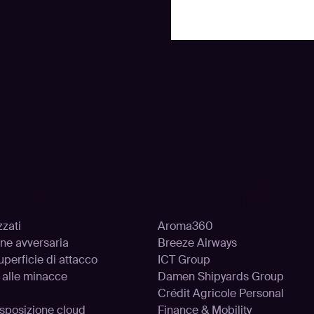
oni
Clienti
zzati
Aroma360
one avversaria
Breeze Airways
uperficie di attacco
ICT Group
 alle minacce
Damen Shipyards Group
Crédit Agricole Personal
’esposizione cloud
Finance & Mobility