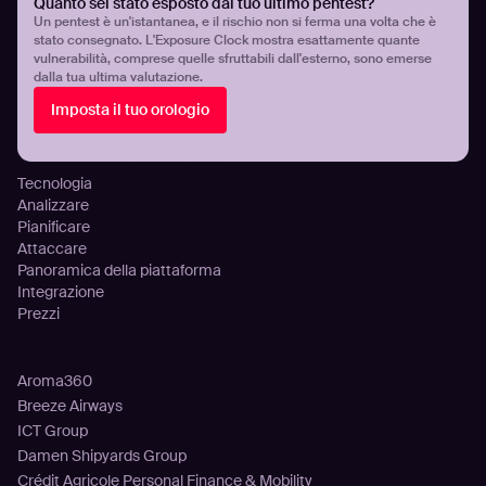
Quanto sei stato esposto dal tuo ultimo pentest?
Gestione continua della superficie di attacco
Un pentest è un'istantanea, e il rischio non si ferma una volta che è
stato consegnato. L'Exposure Clock mostra esattamente quante
Gestione dell’esposizione alle minacce
vulnerabilità, comprese quelle sfruttabili dall'esterno, sono emerse
Rilevamento infostealer
dalla tua ultima valutazione.
Visibilità e controllo dell’esposizione cloud
Imposta il tuo orologio
Configurazione Errata Ed Esposizione Del DNS
Piattaforma
Tecnologia
Analizzare
Pianificare
Attaccare
Panoramica della piattaforma
Integrazione
Prezzi
Clienti
Aroma360
Breeze Airways
ICT Group
Damen Shipyards Group
Crédit Agricole Personal Finance & Mobility