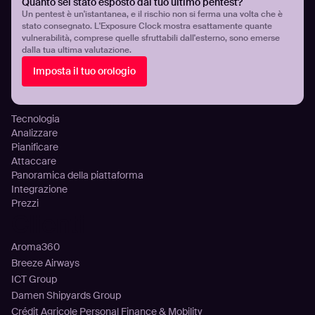
Quanto sei stato esposto dal tuo ultimo pentest?
Gestione continua della superficie di attacco
Un pentest è un'istantanea, e il rischio non si ferma una volta che è
stato consegnato. L'Exposure Clock mostra esattamente quante
Gestione dell’esposizione alle minacce
vulnerabilità, comprese quelle sfruttabili dall'esterno, sono emerse
Rilevamento infostealer
dalla tua ultima valutazione.
Visibilità e controllo dell’esposizione cloud
Imposta il tuo orologio
Configurazione Errata Ed Esposizione Del DNS
Piattaforma
Tecnologia
Analizzare
Pianificare
Attaccare
Panoramica della piattaforma
Integrazione
Prezzi
Clienti
Aroma360
Breeze Airways
ICT Group
Damen Shipyards Group
Crédit Agricole Personal Finance & Mobility