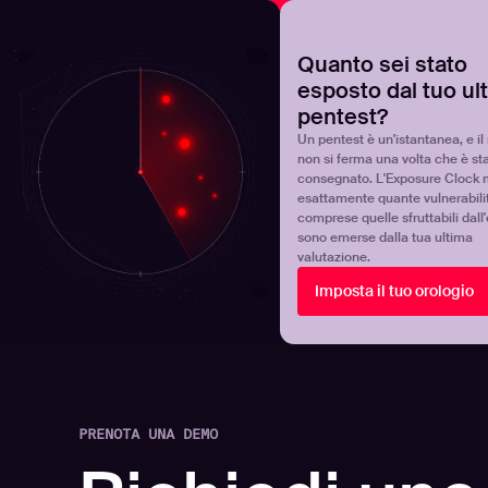
NOVA
Scoprite dove si trova realmente il vostro programma 
Quanto sei stato
esposto dal tuo ul
Products
Solutions
pentest?
Un pentest è un'istantanea, e il 
non si ferma una volta che è st
consegnato. L'Exposure Clock 
esattamente quante vulnerabili
comprese quelle sfruttabili dall
sono emerse dalla tua ultima
valutazione.
Imposta il tuo orologio
PRENOTA UNA DEMO