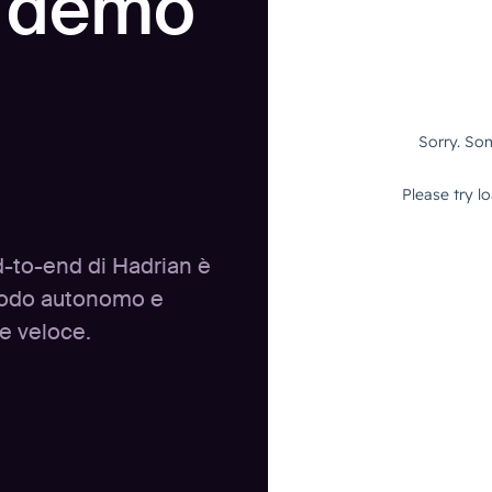
a demo
d-to-end di Hadrian è
 modo autonomo e
 e veloce.