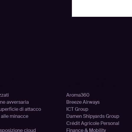
oni
Clienti
zzati
Aroma360
one avversaria
Breeze Airways
uperficie di attacco
ICT Group
 alle minacce
Damen Shipyards Group
Crédit Agricole Personal
’esposizione cloud
Finance & Mobility