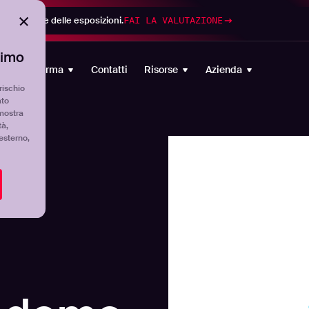
di gestione delle esposizioni.
FAI LA VALUTAZIONE
timo
Piattaforma
Contatti
Risorse
Azienda
rischio
ato
mostra
tà,
'esterno,