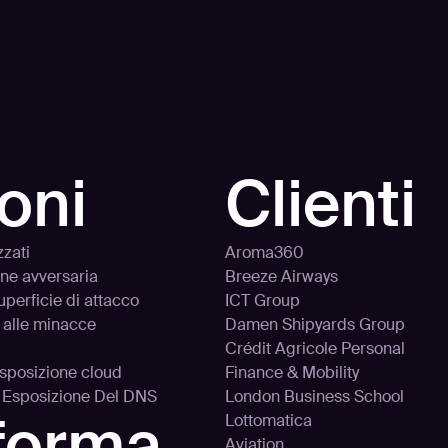
oni
Clienti
zzati
Aroma360
one avversaria
Breeze Airways
uperficie di attacco
ICT Group
 alle minacce
Damen Shipyards Group
Crédit Agricole Personal
’esposizione cloud
Finance & Mobility
d Esposizione Del DNS
London Business School
aforma
Lottomatica
Aviation