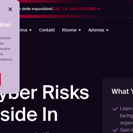
di gestione delle esposizioni.
FAI LA VALUTAZIONE
timo
Piattaforma
Contatti
Risorse
Azienda
rischio
ato
mostra
tà,
'esterno,
yber Risks
What Y
side In
Learn
facin
organi
Gain i