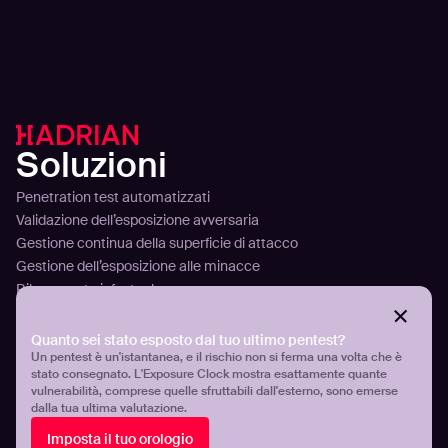
00:00
Play
Mute
Ente
fulls
Soluzioni
Penetration test automatizzati
Validazione dell’esposizione avversaria
Gestione continua della superficie di attacco
Gestione dell’esposizione alle minacce
Rilevamento infostealer
Visibilità e controllo dell’esposizione cloud
Configurazione Errata Ed Esposizione Del DNS
Quanto sei stato esposto dal tuo ultimo pentest?
Piattaforma
Un pentest è un'istantanea, e il rischio non si ferma una volta che è
stato consegnato. L'Exposure Clock mostra esattamente quante
vulnerabilità, comprese quelle sfruttabili dall'esterno, sono emerse
Tecnologia
dalla tua ultima valutazione.
Analizzare
Pianificare
Imposta il tuo orologio