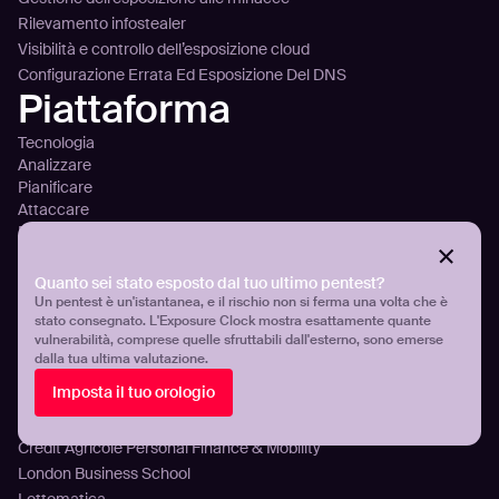
Rilevamento infostealer
Visibilità e controllo dell’esposizione cloud
Configurazione Errata Ed Esposizione Del DNS
Piattaforma
Tecnologia
Analizzare
Pianificare
Attaccare
Panoramica della piattaforma
Integrazione
Prezzi
Quanto sei stato esposto dal tuo ultimo pentest?
Clienti
Un pentest è un'istantanea, e il rischio non si ferma una volta che è
stato consegnato. L'Exposure Clock mostra esattamente quante
vulnerabilità, comprese quelle sfruttabili dall'esterno, sono emerse
Aroma360
dalla tua ultima valutazione.
Breeze Airways
Imposta il tuo orologio
ICT Group
Damen Shipyards Group
Crédit Agricole Personal Finance & Mobility
London Business School
Lottomatica