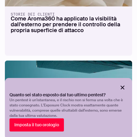
STORIE DEI CLIENTI
Come Aroma360 ha applicato la visibilità
dall'esterno per prendere il controllo della
propria superficie di attacco
Quanto sei stato esposto dal tuo ultimo pentest?
Un pentest è un'istantanea, e il rischio non si ferma una volta che è
stato consegnato. L'Exposure Clock mostra esattamente quante
vulnerabilità, comprese quelle sfruttabili dall'esterno, sono emerse
dalla tua ultima valutazione.
STORIE DEI CLIENTI
How Breeze Airways gives a lean security
Imposta il tuo orologio
team the visibility and validation to stay
ahead of exposures