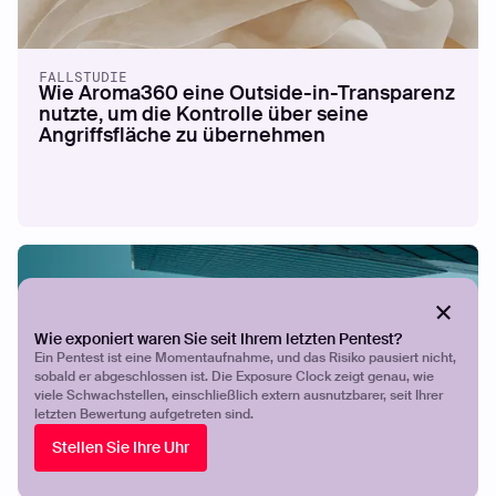
FALLSTUDIE
Wie Aroma360 eine Outside-in-Transparenz
nutzte, um die Kontrolle über seine
Angriffsfläche zu übernehmen
Wie exponiert waren Sie seit Ihrem letzten Pentest?
Ein Pentest ist eine Momentaufnahme, und das Risiko pausiert nicht,
sobald er abgeschlossen ist. Die Exposure Clock zeigt genau, wie
viele Schwachstellen, einschließlich extern ausnutzbarer, seit Ihrer
letzten Bewertung aufgetreten sind.
Stellen Sie Ihre Uhr
FALLSTUDIE
How Breeze Airways gives a lean security
team the visibility and validation to stay