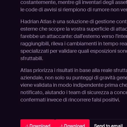
costantemente, mentre gli inventari degli asse
le code di avvisi si riempiono di rumore non ver
Hadrian Atlas è una soluzione di gestione cont
esterne che scopre la vostra superficie di at
farebbe un attaccante: dall'esterno verso l'int
raggiungibili, rileva i cambiamenti in tempo real
specializzati per validare quali esposizioni so
sfruttabili.
Atlas priorizza i risultati in base alla reale sfrut
aziendale, non solo su punteggi di gravità gen
viene validata in modo indipendente prima che
notificato, aiutando i team di sicurezza a concen
confermati invece di rincorrere falsi positivi.
Download
Download
Send to email