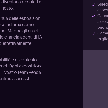
t diventano obsoleti e
Spieg
ificato.
esposi
Capaci
inua delle esposizioni
asset,
tacco esterna come
priori
erno. Mappa gli asset
Come A
e e lancia agenti di IA
miglio
no effettivamente
tabilità e al contesto
erici. Ogni esposizione
 il vostro team venga
trarsi sui rischi