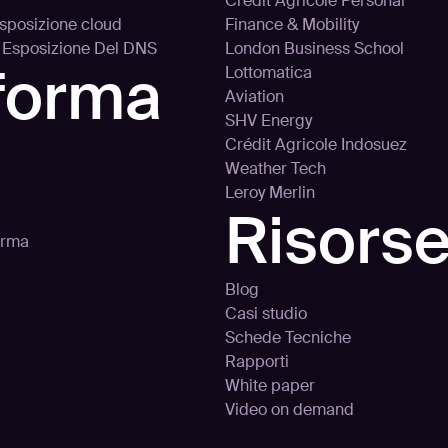
Crédit Agricole Personal
’esposizione cloud
Finance & Mobility
d Esposizione Del DNS
London Business School
aforma
Lottomatica
Aviation
SHV Energy
Crédit Agricole Indosuez
Weather Tech
Leroy Merlin
Risors
orma
Blog
Casi studio
Schede Tecniche
Rapporti
White paper
Video on demand