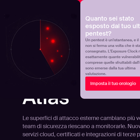
NOVA
Scoprite dove si trova realmente il vostro programma 
Quanto sei stato
esposto dal tuo ul
Products
Solutions
pentest?
Un pentest è un'istantanea, e il 
non si ferma una volta che è st
consegnato. L'Exposure Clock 
esattamente quante vulnerabili
comprese quelle sfruttabili dall
sono emerse dalla tua ultima
valutazione.
Imposta il tuo orologio
SCHEDE TECNICHE
Atlas
Le superfici di attacco esterne cambiano più 
team di sicurezza riescano a monitorarle. Nuov
servizi cloud, certificati e integrazioni di terz