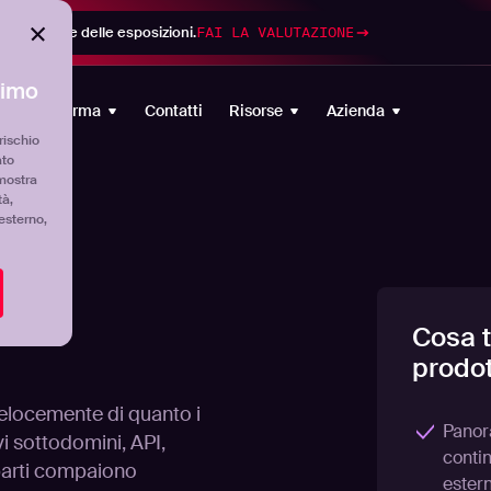
di gestione delle esposizioni.
FAI LA VALUTAZIONE
timo
Piattaforma
Contatti
Risorse
Azienda
rischio
ato
mostra
tà,
'esterno,
Cosa t
prodo
velocemente di quanto i
Panor
i sottodomini, API,
contin
e parti compaiono
ester