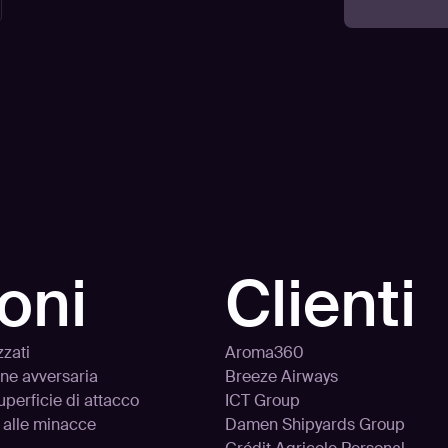
oni
Clienti
zzati
Aroma360
one avversaria
Breeze Airways
uperficie di attacco
ICT Group
 alle minacce
Damen Shipyards Group