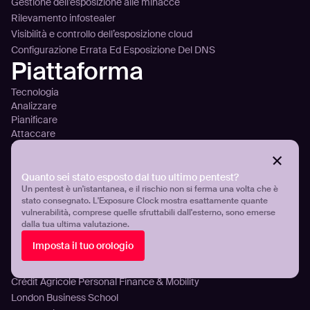
Gestione dell’esposizione alle minacce
Rilevamento infostealer
Visibilità e controllo dell’esposizione cloud
Configurazione Errata Ed Esposizione Del DNS
Piattaforma
Tecnologia
Analizzare
Pianificare
Attaccare
Panoramica della piattaforma
Integrazione
Prezzi
Quanto sei stato esposto dal tuo ultimo pentest?
Clienti
Un pentest è un'istantanea, e il rischio non si ferma una volta che è
stato consegnato. L'Exposure Clock mostra esattamente quante
vulnerabilità, comprese quelle sfruttabili dall'esterno, sono emerse
Aroma360
dalla tua ultima valutazione.
Breeze Airways
Imposta il tuo orologio
ICT Group
Damen Shipyards Group
Crédit Agricole Personal Finance & Mobility
London Business School