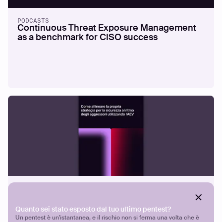
PODCASTS
Continuous Threat Exposure Management
as a benchmark for CISO success
WHITEPAPERS
Il vantaggio della velocità: Come allineare la
strategia di sicurezza al ritmo degli
Quanto sei stato esposto dal tuo ultimo pentest?
attaccanti con l'AEV
Un pentest è un'istantanea, e il rischio non si ferma una volta che è