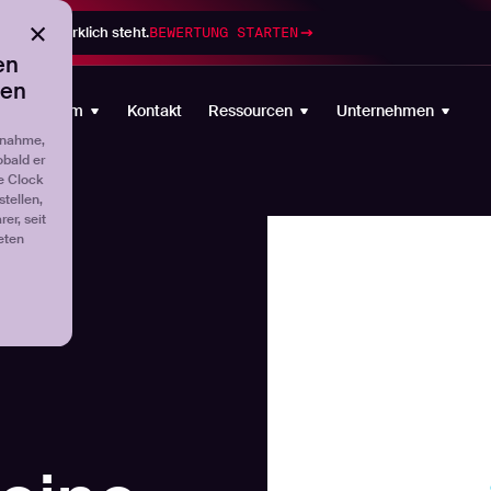
gramm wirklich steht.
BEWERTUNG STARTEN
en
ten
Plattform
Kontakt
Ressourcen
Unternehmen
fnahme,
obald er
e Clock
tellen,
er, seit
eten