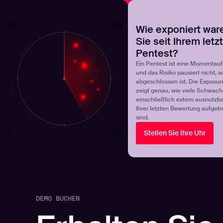
NOVA
Finden Sie heraus, wo Ihr Exposure-Management-Pro
Wie exponiert war
Sie seit Ihrem letz
Products
Solutions
Pentest?
Ein Pentest ist eine Momentau
und das Risiko pausiert nicht, s
abgeschlossen ist. Die Exposur
zeigt genau, wie viele Schwachs
einschließlich extern ausnutzbar
Ihrer letzten Bewertung aufgetr
sind.
Stellen Sie Ihre Uhr
DEMO BUCHEN