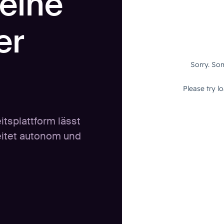
 eine
er
tsplattform lässt
eitet autonom und
.