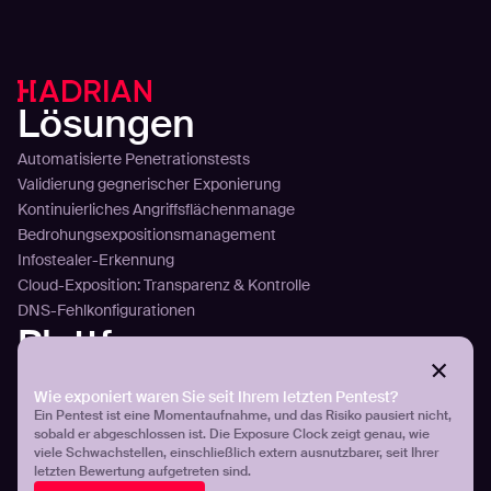
Lösungen
Automatisierte Penetrationstests
Validierung gegnerischer Exponierung
Kontinuierliches Angriffsflächenmanage
Bedrohungsexpositionsmanagement
Infostealer-Erkennung
Cloud-Exposition: Transparenz & Kontrolle
DNS-Fehlkonfigurationen
Plattform
Technology
Wie exponiert waren Sie seit Ihrem letzten Pentest?
Sense
Ein Pentest ist eine Momentaufnahme, und das Risiko pausiert nicht,
Plan
sobald er abgeschlossen ist. Die Exposure Clock zeigt genau, wie
Attack
viele Schwachstellen, einschließlich extern ausnutzbarer, seit Ihrer
Plattformübersicht
letzten Bewertung aufgetreten sind.
Integration