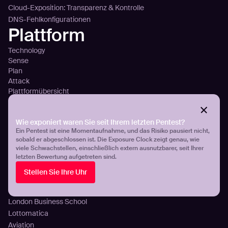
Cloud-Exposition: Transparenz & Kontrolle
DNS-Fehlkonfigurationen
Plattform
Technology
Sense
Plan
Attack
Plattformübersicht
Integration
Preisgestaltung
Kunden
Wie exponiert waren Sie seit Ihrem letzten Pentest?
Ein Pentest ist eine Momentaufnahme, und das Risiko pausiert nicht,
sobald er abgeschlossen ist. Die Exposure Clock zeigt genau, wie
Aroma360
viele Schwachstellen, einschließlich extern ausnutzbarer, seit Ihrer
Breeze Airways
letzten Bewertung aufgetreten sind.
ICT Group
Stellen Sie Ihre Uhr
Damen Shipyards Group
Crédit Agricole Personal Finance & Mobility
London Business School
Lottomatica
Aviation