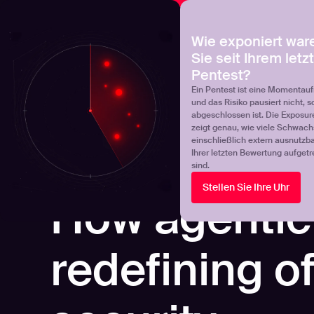
NOVA
Finden Sie heraus, wo Ihr Exposure-Management-Pro
Wie exponiert war
Sie seit Ihrem letz
Products
Solutions
Pentest?
Ein Pentest ist eine Momentau
und das Risiko pausiert nicht, s
abgeschlossen ist. Die Exposur
zeigt genau, wie viele Schwachs
einschließlich extern ausnutzbar
Ihrer letzten Bewertung aufgetr
sind.
Stellen Sie Ihre Uhr
ONDEMAND VIDEOS
How agentic 
redefining o