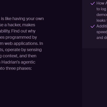
How AI
to log
demons
is like having your own
leaks
ke a hacker, makes
Addit
bility. Find out why
speed 
trees programmed by
and d
m web applications. In
ts, operate by sensing
g context, and then
ls Hadrian's agentic
nto three phases: