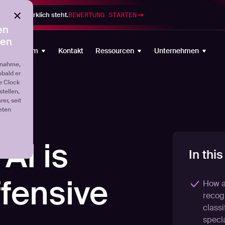
gramm wirklich steht.
BEWERTUNG STARTEN
en
ten
Plattform
Kontakt
Ressourcen
Unternehmen
fnahme,
obald er
e Clock
tellen,
er, seit
eten
AI is
In this
ffensive
How a
recogn
classi
specia