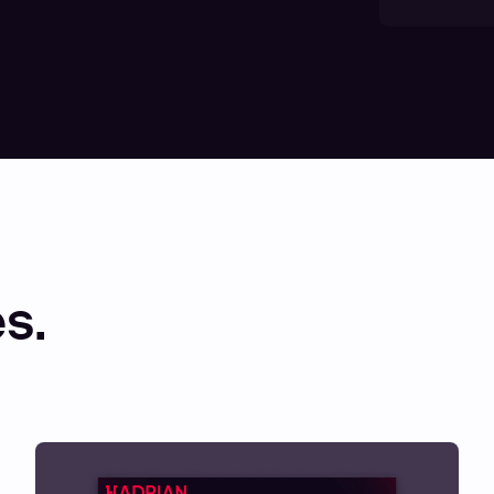
00:00
14:26
Mute
Enter
fullscreen
s.