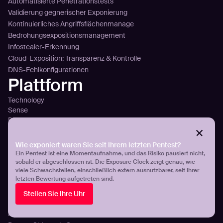
Automatisierte Penetrationstests
Validierung gegnerischer Exponierung
Kontinuierliches Angriffsflächenmanage
Bedrohungsexpositionsmanagement
Infostealer-Erkennung
Cloud-Exposition: Transparenz & Kontrolle
DNS-Fehlkonfigurationen
Plattform
Technology
Sense
Plan
Attack
Plattformübersicht
Wie exponiert waren Sie seit Ihrem letzten Pentest?
Integration
Ein Pentest ist eine Momentaufnahme, und das Risiko pausiert nicht,
Preisgestaltung
sobald er abgeschlossen ist. Die Exposure Clock zeigt genau, wie
Kunden
viele Schwachstellen, einschließlich extern ausnutzbarer, seit Ihrer
letzten Bewertung aufgetreten sind.
Aroma360
Stellen Sie Ihre Uhr
Breeze Airways
ICT Group