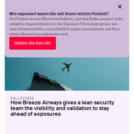
Wie Aroma360 eine Outside-in-Transparenz
nutzte, um die Kontrolle über seine
Angriffsfläche zu übernehmen
Wie exponiert waren Sie seit Ihrem letzten Pentest?
Ein Pentest ist eine Momentaufnahme, und das Risiko pausiert nicht,
sobald er abgeschlossen ist. Die Exposure Clock zeigt genau, wie
viele Schwachstellen, einschließlich extern ausnutzbarer, seit Ihrer
letzten Bewertung aufgetreten sind.
Stellen Sie Ihre Uhr
FALLSTUDIE
How Breeze Airways gives a lean security
team the visibility and validation to stay
ahead of exposures